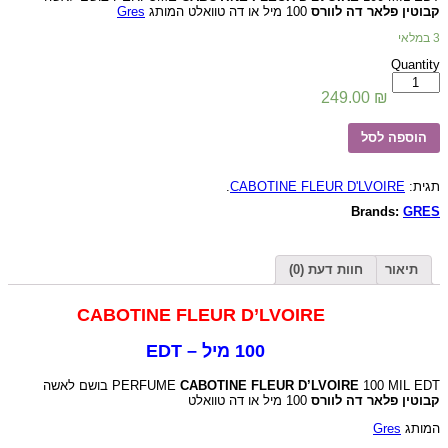
Gres
100 מיל או דה טוואלט המותג
קבוטין פלאר דה לוורס
3 במלאי
Quantity
כמות
של
249.00
₪
CABOTINE
FLEUR
הוספה לסל
D'LVOIRE
/
בושם
לאשה
.
CABOTINE FLEUR D'LVOIRE
תגית:
קבוטין
Brands:
GRES
פלר
דה
לואוור
100
תיאור
חוות דעת (0)
מיל
CABOTINE FLEUR D’LVOIRE
100 מיל – EDT
PERFUME
CABOTINE FLEUR D’LVOIRE
100 MIL EDT בושם לאשה
קבוטין פלאר דה לוורס
100 מיל או דה טוואלט
Gres
המותג