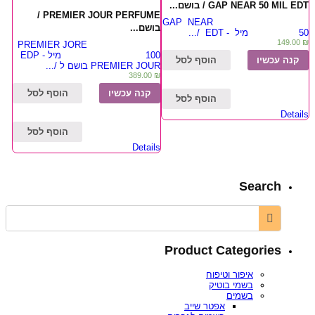
GAP NEAR 50 MIL EDT / בושם...
PREMIER JOUR PERFUME /
GAP NEAR
בושם...
50 מיל - EDT /...
149.00
₪
PREMIER JORE
100 מיל - EDP
קנה עכשיו
הוסף לסל
PREMIER JOUR בושם ל /...
389.00
₪
קנה עכשיו
הוסף לסל
הוסף לסל
Details
הוסף לסל
Details
Search
Product Categories
איפור וטיפוח
בשמי בוטיק
בשמים
אפטר שייב