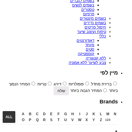
בשמים לגברים
בשמים לנשים
טסטרים
פרפיום
בשמים מינטורים
בשמים נדירים
חיסול פריטים
טיפוח ועיצוב שיער
כללי
דאודורנטים
מיוחד
סטים
קוסמטיקה
ללא קטגוריה
צבע לשיער ללא אמוניה
מיין לפי
ברירת מחדל
פופולריות
דירוג
טְרִיוּת
המחיר הנמוך
ביותר
המחיר הגבוה ביותר
Brands
A
B
C
D
E
F
G
H
I
J
K
L
M
N
ALL
O
P
Q
R
S
T
U
V
W
X
Y
Z
123