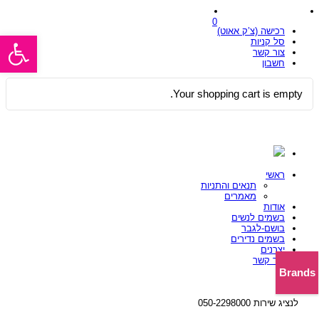
0
רכישה (צ’ק אאוט)
פתח סרגל
סל קניות
צור קשר
חשבון
Your shopping cart is empty.
ראשי
תנאים והתניות
מאמרים
אודות
בשמים לנשים
בושם-לגבר
בשמים נדירים
יצרנים
צור קשר
Brands
לנציג שירות 050-2298000