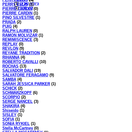
(1)
גיורא שביט
PERRY ELLIS
(1)
(1)
לה סרה
PIERRE CARDIN
(0)
PIERRE CARDIN
(1)
PINO SILVESTRE
(1)
PRADA
(2)
PUIG
(4)
RALPH LAUREN
(0)
RAMON MOLVIZAR
(1)
REMIMISCENCE
(3)
REPLAY
(0)
REVLON
(9)
REYANE TRADITION
(2)
RIHANNA
(4)
ROBERTO CAVALLI
(10)
ROCHAS
(13)
SALVADOR DALI
(19)
SALVATORE FERAGAMO
(9)
SAMBA
(4)
SARAH JESSICA PARKER
(1)
SCHICK
(2)
SCHWARZKOPF
(6)
SCORPIO
(2)
SERGE NANCEL
(3)
SHAKIRA
(4)
Shiseido
(1)
SISLEY
(1)
SOFIA
(1)
SONIA RYKIEL
(1)
Stella McCartney
(0)