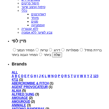
חיסול פריטים
טיפוח ועיצוב שיער
כללי
דאודורנטים
מיוחד
סטים
קוסמטיקה
ללא קטגוריה
צבע לשיער ללא אמוניה
מיין לפי
ברירת מחדל
פופולריות
דירוג
טְרִיוּת
המחיר הנמוך
ביותר
המחיר הגבוה ביותר
Brands
ALL
A
B
C
D
E
F
G
H
I
J
K
L
M
N
O
P
Q
R
S
T
U
V
W
X
Y
Z
123
4711
(1)
ABERCROMBIE & FITCH
(1)
AGENT PROVOCATEUR
(1)
ALAIA
(5)
ALFRED SUNG
(3)
AMOUAGE
(2)
AMOUROUD
(2)
ANIMALE
(3)
ANTONIO BANDERAS
(2)