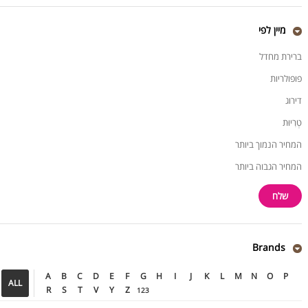
מיין לפי
ברירת מחדל
פופולריות
דירוג
טְרִיוּת
המחיר הנמוך ביותר
המחיר הגבוה ביותר
Brands
A
B
C
D
E
F
G
H
I
J
K
L
M
N
O
P
ALL
R
S
T
V
Y
Z
123