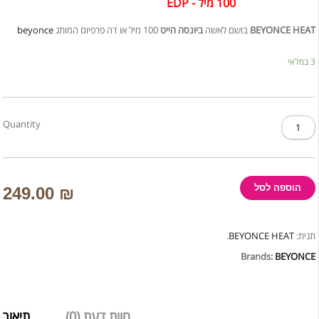
100 מיל - EDP
beyonce
100 מיל או דה פרפיום המותג
ביונסה הייט
בושם לאשה
BEYONCE HEAT
3 במלאי
כמות
Quantity
של
BEYONCE
HEAT
/
בושם
הוספה לסל
249.00
₪
לאשה
ביונסה
היט
.
BEYONCE HEAT
תגית:
100
Brands:
BEYONCE
מיל
חוות דעת (0)
תיאור