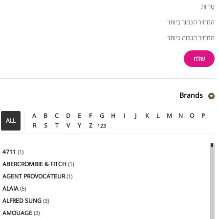
טְרִיוּת
המחיר הנמוך ביותר
המחיר הגבוה ביותר
Brands
A
B
C
D
E
F
G
H
I
J
K
L
M
N
O
P
ALL
R
S
T
V
Y
Z
123
4711
(1)
ABERCROMBIE & FITCH
(1)
AGENT PROVOCATEUR
(1)
ALAIA
(5)
ALFRED SUNG
(3)
AMOUAGE
(2)