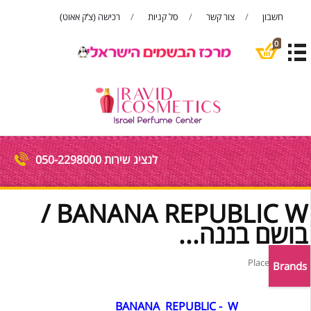
חשבון
צור קשר
סל קניות
רכישה (צ’ק אאוט)
פתח סרגל
0
לנציג שירות 050-2298000
BANANA REPUBLIC W /
בושם בננה...
Brands
BANANA REPUBLIC - W