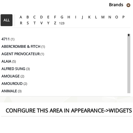
Brands
A
B
C
D
E
F
G
H
I
J
K
L
M
N
O
P
ALL
R
S
T
V
Y
Z
123
4711
(1)
ABERCROMBIE & FITCH
(1)
AGENT PROVOCATEUR
(1)
ALAIA
(5)
ALFRED SUNG
(3)
AMOUAGE
(2)
AMOUROUD
(2)
ANIMALE
(3)
ANTONIO BANDERAS
(2)
ANTONIO PUIG
(4)
CONFIGURE THIS AREA IN APPEARANCE->WIDGETS
AQUOLINA
(1)
ARAMIS
(3)
Armaf
(1)