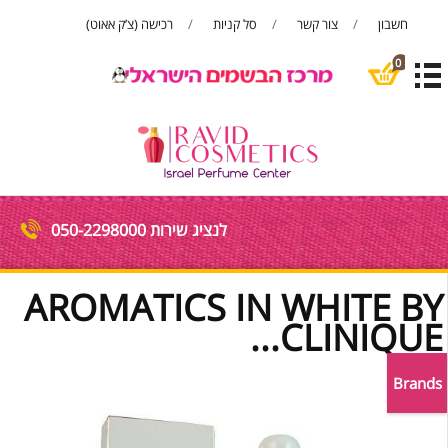
חשבון
צור קשר
סל קניות
רכישה (צ’ק אאוט)
פתח סרגל
0
לנציג שירות 050-2298000
AROMATICS IN WHITE BY
CLINIQUE...
Brands