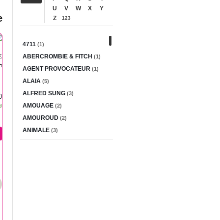
U
V
W
X
Y
e
Z
123
4711
(1)
ABERCROMBIE & FITCH
(1)
.
AGENT PROVOCATEUR
(1)
ALAIA
(5)
E
ALFRED SUNG
(3)
/...
AMOUAGE
₪
(2)
AMOUROUD
(2)
ANIMALE
(3)
ANTONIO BANDERAS
(2)
ANTONIO PUIG
(4)
AQUOLINA
(1)
ARAMIS
(3)
Armaf
(1)
AXIS
(4)
AZZARO
(5)