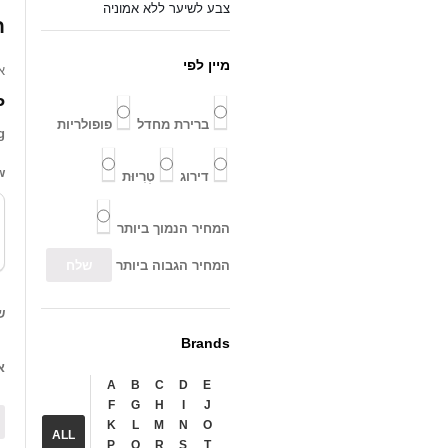
צבע לשיער ללא אמוניה
ח
מיין לפי
.
”
ברירת מחדל
פופולריות
g
w
דירוג
טְרִיוּת
המחיר הנמוך ביותר
המחיר הגבוה ביותר
ש
Brands
א
A
B
C
D
E
F
G
H
I
J
K
L
M
N
O
ALL
P
Q
R
S
T