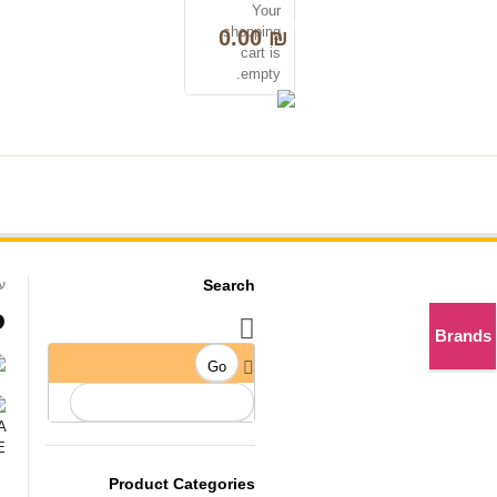
Your
0
shopping
0.00
₪
cart is
empty.
לנציג שירות 050-2298000
Search
ע
.
Brands
Product Categories