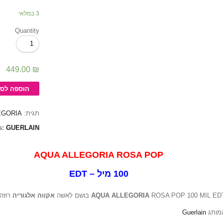
3 במלאי
Quantity
כמות
של
AQUA
ALLEGORIA
449.00
₪
ROSA
POP
הוספה לסל
/
אקווה
EGORIA
תגית:
אלגוריה
רוזה
s:
GUERLAIN
פופ
100
מיל
AQUA ALLEGORIA ROSA PO
100 מיל – ED
רוזה פופ 100 מ
אקווה אלגוריה
AQUA ALLEGORIA
ROSA POP 100 MIL EDT ושם לאשה
Guerlain
מותג