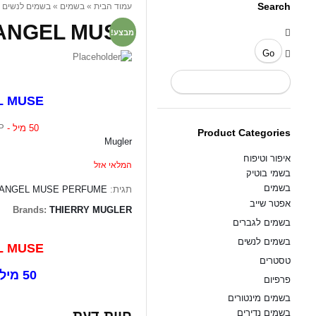
Search
בושם...
בשמים לנשים
»
בשמים
»
עמוד הבית
NGEL MUSE / בושם לאשה...
מבצע!
ANGEL MUSE
50 מיל - EDP
בו
Product Categories
Mugler
איפור וטיפוח
המלאי אזל
בשמי בוטיק
בשמים
ANGEL MUSE PERFUME
תגית:
אפטר שייב
Brands:
THIERRY MUGLER
בשמים לגברים
בשמים לנשים
ANGEL MUSE
טסטרים
50 מיל – EDP
פרפיום
בשמים מינטורים
חוות דעת
בשמים נדירים