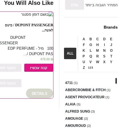
You Will Also Like
המחיר הגבוה ביותר
DUPONT PASSENGER / בושם
Brands
לאשה...
DUPONT
A
B
C
D
E
PASSENGER
F
G
H
I
J
100 מיל - EDP PERFUME
K
L
M
N
O
ALL
DUPONT PAS /...
P
Q
R
S
T
479.00
₪
U
V
W
X
Y
קנה עכשיו
הוסף לסל
Z
123
4711
הוסף לסל
(1)
ABERCROMBIE & FITCH
(1)
DETAILS
AGENT PROVOCATEUR
(1)
ALAIA
(5)
ALFRED SUNG
(3)
AMOUAGE
(2)
AMOUROUD
(2)