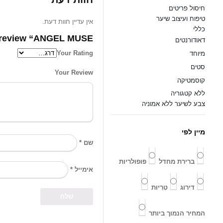
חיסול פריטים
טיפוח ועיצוב שיער
אין עדיין חוות דעת.
כללי
iew “ANGEL MUSE / בושם לאשה...”
דאודורנטים
Your Rating
מיוחד
סטים
Your Review
קוסמטיקה
ללא קטגוריה
צבע לשיער ללא אמוניה
מיין לפי
*
שם
ברירת מחדל
פופולריות
*
אימייל
דירוג
טְרִיוּת
המחיר הנמוך ביותר