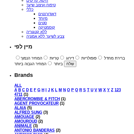
חיסול פריטים
טיפוח ועיצוב שיער
כללי
דאודורנטים
מיוחד
סטים
קוסמטיקה
ללא קטגוריה
צבע לשיער ללא אמוניה
מיין לפי
ברירת מחדל
פופולריות
דירוג
טְרִיוּת
המחיר הנמוך
ביותר
המחיר הגבוה ביותר
Brands
ALL
A
B
C
D
E
F
G
H
I
J
K
L
M
N
O
P
Q
R
S
T
U
V
W
X
Y
Z
123
4711
(1)
ABERCROMBIE & FITCH
(1)
AGENT PROVOCATEUR
(1)
ALAIA
(5)
ALFRED SUNG
(3)
AMOUAGE
(2)
AMOUROUD
(2)
ANIMALE
(3)
ANTONIO BANDERAS
(2)