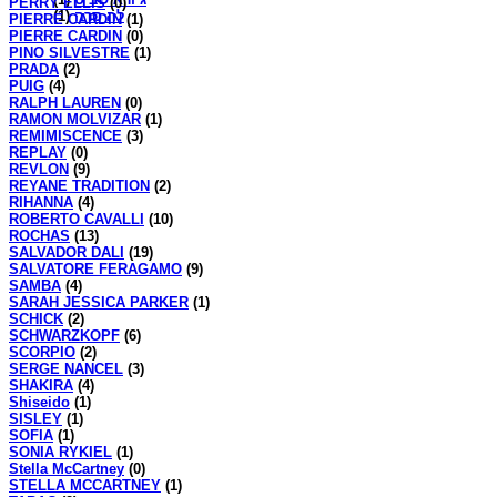
PERRY ELLIS
(0)
(1)
לה סרה
PIERRE CARDIN
(1)
PIERRE CARDIN
(0)
PINO SILVESTRE
(1)
PRADA
(2)
PUIG
(4)
RALPH LAUREN
(0)
RAMON MOLVIZAR
(1)
REMIMISCENCE
(3)
REPLAY
(0)
REVLON
(9)
REYANE TRADITION
(2)
RIHANNA
(4)
ROBERTO CAVALLI
(10)
ROCHAS
(13)
SALVADOR DALI
(19)
SALVATORE FERAGAMO
(9)
SAMBA
(4)
SARAH JESSICA PARKER
(1)
SCHICK
(2)
SCHWARZKOPF
(6)
SCORPIO
(2)
SERGE NANCEL
(3)
SHAKIRA
(4)
Shiseido
(1)
SISLEY
(1)
SOFIA
(1)
SONIA RYKIEL
(1)
Stella McCartney
(0)
STELLA MCCARTNEY
(1)