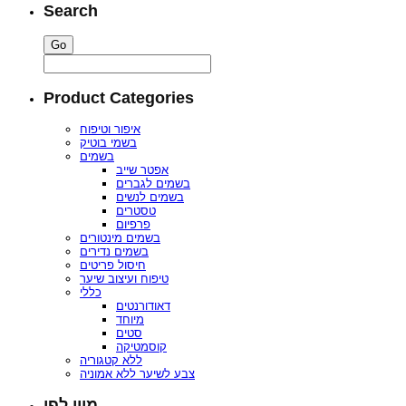
Search
Product Categories
איפור וטיפוח
בשמי בוטיק
בשמים
אפטר שייב
בשמים לגברים
בשמים לנשים
טסטרים
פרפיום
בשמים מינטורים
בשמים נדירים
חיסול פריטים
טיפוח ועיצוב שיער
כללי
דאודורנטים
מיוחד
סטים
קוסמטיקה
ללא קטגוריה
צבע לשיער ללא אמוניה
מיין לפי