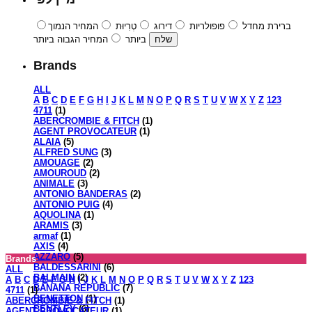
ברירת מחדל
פופולריות
דירוג
טְרִיוּת
המחיר הנמוך
ביותר
המחיר הגבוה ביותר
Brands
ALL
A
B
C
D
E
F
G
H
I
J
K
L
M
N
O
P
Q
R
S
T
U
V
W
X
Y
Z
123
4711
(1)
ABERCROMBIE & FITCH
(1)
AGENT PROVOCATEUR
(1)
ALAIA
(5)
ALFRED SUNG
(3)
AMOUAGE
(2)
AMOUROUD
(2)
ANIMALE
(3)
ANTONIO BANDERAS
(2)
ANTONIO PUIG
(4)
AQUOLINA
(1)
ARAMIS
(3)
armaf
(1)
AXIS
(4)
AZZARO
(5)
Brands
BALDESSARINI
(6)
ALL
BALMAIN
(2)
A
B
C
D
E
F
G
H
I
J
K
L
M
N
O
P
Q
R
S
T
U
V
W
X
Y
Z
123
BANANA REPUBLIC
(7)
4711
(1)
BENETTON
(1)
ABERCROMBIE & FITCH
(1)
BENTLEY
(6)
AGENT PROVOCATEUR
(1)