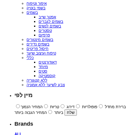
איפור וטיפוח
בשמי בוטיק
בשמים
אפטר שייב
בשמים לגברים
בשמים לנשים
טסטרים
פרפיום
בשמים מינטורים
בשמים נדירים
חיסול פריטים
טיפוח ועיצוב שיער
כללי
דאודורנטים
מיוחד
סטים
קוסמטיקה
ללא קטגוריה
צבע לשיער ללא אמוניה
מיין לפי
ברירת מחדל
פופולריות
דירוג
טְרִיוּת
המחיר הנמוך
ביותר
המחיר הגבוה ביותר
Brands
ALL