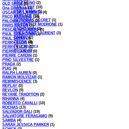
VALENTINO
(2)
OLD SPICE
(2)
VAN CLEEF
(10)
One Direction
(1)
VERA WANG
(5)
OSCAR DE LA RENTA
(4)
VERSACE
(11)
PACO RABANNE
(10)
VICTORIAS SECRET
(1)
PALOMA PICASO
(2)
VISCONTI DI MODRONE
(1)
PARIS HILTON
(3)
YACHT MAN
(2)
PASCAL MORABITO
(5)
YVES SAINT LAURENT
(3)
PAUL SEBASTIAN
(1)
ZANDIC
(1)
PAUL SMITH
(3)
ZEGNA
(3)
PERRY ELLIS
(0)
(1)
גיורא שביט
PERRY ELLIS
(1)
(1)
לה סרה
PIERRE CARDIN
(0)
PIERRE CARDIN
(1)
PINO SILVESTRE
(1)
PRADA
(2)
PUIG
(4)
RALPH LAUREN
(0)
RAMON MOLVIZAR
(1)
REMIMISCENCE
(3)
REPLAY
(0)
REVLON
(9)
REYANE TRADITION
(2)
RIHANNA
(4)
ROBERTO CAVALLI
(10)
ROCHAS
(13)
SALVADOR DALI
(19)
SALVATORE FERAGAMO
(9)
SAMBA
(4)
SARAH JESSICA PARKER
(1)
SCHICK
(2)