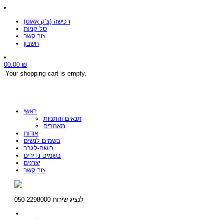
רכישה (צ’ק אאוט)
סל קניות
צור קשר
חשבון
0
0.00
₪
Your shopping cart is empty.
ראשי
תנאים והתניות
מאמרים
אודות
בשמים לנשים
בושם-לגבר
בשמים נדירים
יצרנים
צור קשר
לנציג שירות 050-2298000