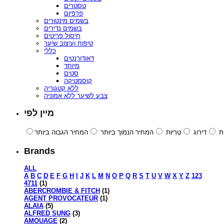
טסטרים
פרפיום
בשמים מינטורים
בשמים נדירים
חיסול פריטים
טיפוח ועיצוב שיער
כללי
דאודורנטים
מיוחד
סטים
קוסמטיקה
ללא קטגוריה
צבע לשיער ללא אמוניה
מיין לפי
ת
דירוג
טְרִיוּת
המחיר הנמוך ביותר
המחיר הגבוה ביותר
Brands
ALL
A
B
C
D
E
F
G
H
I
J
K
L
M
N
O
P
Q
R
S
T
U
V
W
X
Y
Z
123
4711
(1)
ABERCROMBIE & FITCH
(1)
AGENT PROVOCATEUR
(1)
ALAIA
(5)
ALFRED SUNG
(3)
AMOUAGE
(2)