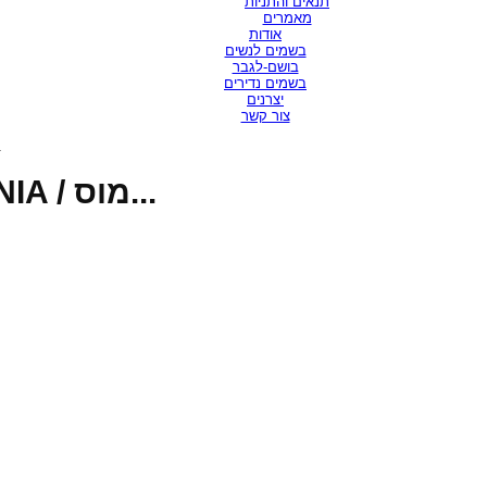
תנאים והתניות
מאמרים
אודות
בשמים לנשים
בושם-לגבר
בשמים נדירים
יצרנים
צור קשר
מוס...
PERFECT MOUSSE NO AMMONIA / מוס...