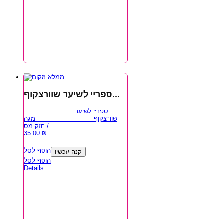
ספריי לשיער שוורצקוף...
ספריי לשיער
שוורצקוף מגה
חזק מס /...
35.00
₪
הוסף לסל
קנה עכשיו
הוסף לסל
Details