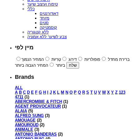
טיפוח ועיצוב שיער
כללי
דאודורנטים
מיוחד
סטים
קוסמטיקה
ללא קטגוריה
צבע לשיער ללא אמוניה
מיין לפי
ברירת מחדל
פופולריות
דירוג
טְרִיוּת
המחיר הנמוך
ביותר
המחיר הגבוה ביותר
Brands
ALL
A
B
C
D
E
F
G
H
I
J
K
L
M
N
O
P
Q
R
S
T
U
V
W
X
Y
Z
123
4711
(1)
ABERCROMBIE & FITCH
(1)
AGENT PROVOCATEUR
(1)
ALAIA
(5)
ALFRED SUNG
(3)
AMOUAGE
(2)
AMOUROUD
(2)
ANIMALE
(3)
ANTONIO BANDERAS
(2)
ANTONIO PUIG
(4)