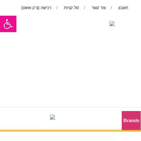
0
חשבון
צור קשר
סל קניות
רכישה (צ’ק אאוט)
פתח סרגל
צור קשר
לנציג שירות 050-2298000
Brands