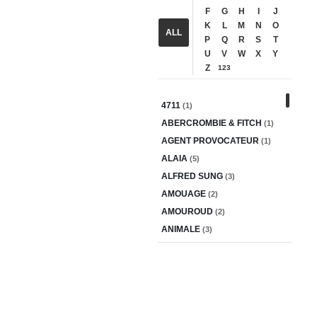
F
G
H
I
J
K
L
M
N
O
ALL
P
Q
R
S
T
U
V
W
X
Y
Z
123
4711
(1)
ABERCROMBIE & FITCH
(1)
AGENT PROVOCATEUR
(1)
ALAIA
(5)
ALFRED SUNG
(3)
AMOUAGE
(2)
AMOUROUD
(2)
ANIMALE
(3)
ANTONIO BANDERAS
(2)
ANTONIO PUIG
(4)
AQUOLINA
(1)
ARAMIS
(3)