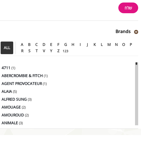
Brands
A
B
C
D
E
F
G
H
I
J
K
L
M
N
O
P
ALL
R
S
T
V
Y
Z
123
4711
(1)
ABERCROMBIE & FITCH
(1)
AGENT PROVOCATEUR
(1)
ALAIA
(5)
ALFRED SUNG
(3)
AMOUAGE
(2)
AMOUROUD
(2)
ANIMALE
(3)
ANTONIO BANDERAS
(2)
ANTONIO PUIG
(4)