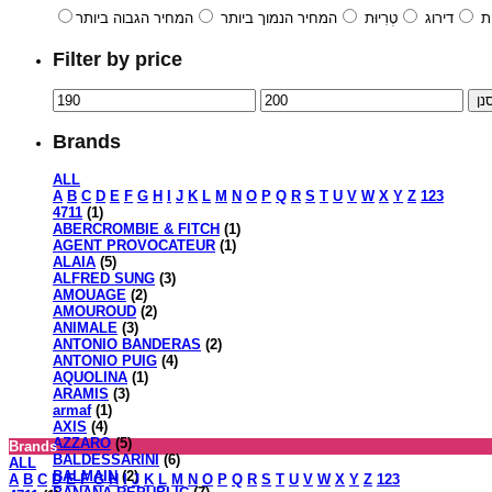
ת
דירוג
טְרִיוּת
המחיר הנמוך ביותר
המחיר הגבוה ביותר
Filter by price
נן
Brands
ALL
A
B
C
D
E
F
G
H
I
J
K
L
M
N
O
P
Q
R
S
T
U
V
W
X
Y
Z
123
4711
(1)
ABERCROMBIE & FITCH
(1)
AGENT PROVOCATEUR
(1)
ALAIA
(5)
ALFRED SUNG
(3)
AMOUAGE
(2)
AMOUROUD
(2)
ANIMALE
(3)
ANTONIO BANDERAS
(2)
ANTONIO PUIG
(4)
AQUOLINA
(1)
ARAMIS
(3)
armaf
(1)
AXIS
(4)
AZZARO
(5)
Brands
BALDESSARINI
(6)
ALL
BALMAIN
(2)
A
B
C
D
E
F
G
H
I
J
K
L
M
N
O
P
Q
R
S
T
U
V
W
X
Y
Z
123