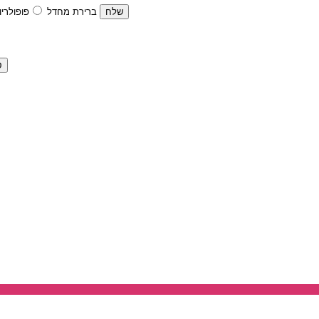
ברירת מחדל
פופולריו
ס