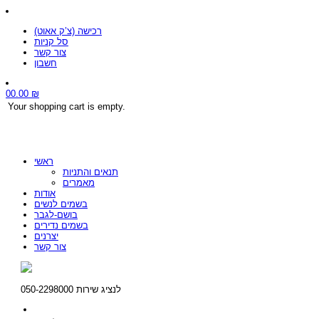
רכישה (צ’ק אאוט)
סל קניות
צור קשר
חשבון
0
0.00
₪
Your shopping cart is empty.
ראשי
תנאים והתניות
מאמרים
אודות
בשמים לנשים
בושם-לגבר
בשמים נדירים
יצרנים
צור קשר
לנציג שירות 050-2298000