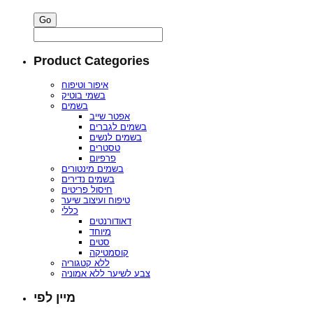
Product Categories
איפור וטיפוח
בשמי בוטיק
בשמים
אפטר שייב
בשמים לגברים
בשמים לנשים
טסטרים
פרפיום
בשמים מינטורים
בשמים נדירים
חיסול פריטים
טיפוח ועיצוב שיער
כללי
דאודורנטים
מיוחד
סטים
קוסמטיקה
ללא קטגוריה
צבע לשיער ללא אמוניה
מיין לפי