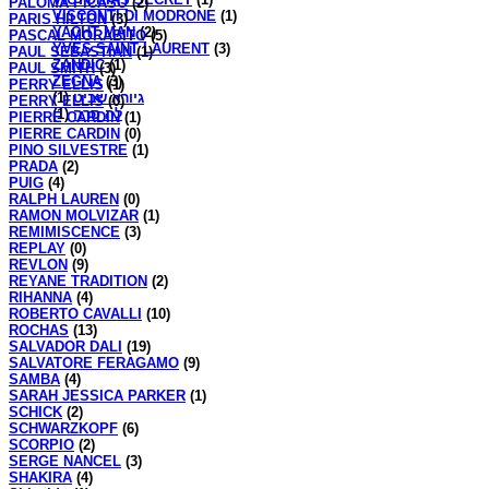
PALOMA PICASO
(2)
VISCONTI DI MODRONE
(1)
PARIS HILTON
(3)
YACHT MAN
(2)
PASCAL MORABITO
(5)
YVES SAINT LAURENT
(3)
PAUL SEBASTIAN
(1)
ZANDIC
(1)
PAUL SMITH
(3)
ZEGNA
(3)
PERRY ELLIS
(1)
(1)
גיורא שביט
PERRY ELLIS
(0)
(1)
לה סרה
PIERRE CARDIN
(1)
PIERRE CARDIN
(0)
PINO SILVESTRE
(1)
PRADA
(2)
PUIG
(4)
RALPH LAUREN
(0)
RAMON MOLVIZAR
(1)
REMIMISCENCE
(3)
REPLAY
(0)
REVLON
(9)
REYANE TRADITION
(2)
RIHANNA
(4)
ROBERTO CAVALLI
(10)
ROCHAS
(13)
SALVADOR DALI
(19)
SALVATORE FERAGAMO
(9)
SAMBA
(4)
SARAH JESSICA PARKER
(1)
SCHICK
(2)
SCHWARZKOPF
(6)
SCORPIO
(2)
SERGE NANCEL
(3)
SHAKIRA
(4)