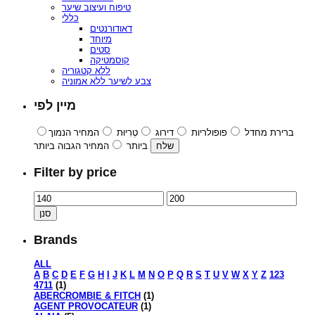
טיפוח ועיצוב שיער
כללי
דאודורנטים
מיוחד
סטים
קוסמטיקה
ללא קטגוריה
צבע לשיער ללא אמוניה
מיין לפי
ברירת מחדל
פופולריות
דירוג
טְרִיוּת
המחיר הנמוך
ביותר
המחיר הגבוה ביותר
Filter by price
סנן
Brands
ALL
A
B
C
D
E
F
G
H
I
J
K
L
M
N
O
P
Q
R
S
T
U
V
W
X
Y
Z
123
4711
(1)
ABERCROMBIE & FITCH
(1)
AGENT PROVOCATEUR
(1)