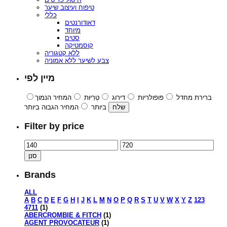
טיפוח ועיצוב שיער
כללי
דאודורנטים
מיוחד
סטים
קוסמטיקה
ללא קטגוריה
צבע לשיער ללא אמוניה
מיין לפי
ברירת מחדל
פופולריות
דירוג
טְרִיוּת
המחיר הנמוך
ביותר
המחיר הגבוה ביותר
Filter by price
סנן
Brands
ALL
A
B
C
D
E
F
G
H
I
J
K
L
M
N
O
P
Q
R
S
T
U
V
W
X
Y
Z
123
4711
(1)
ABERCROMBIE & FITCH
(1)
AGENT PROVOCATEUR
(1)