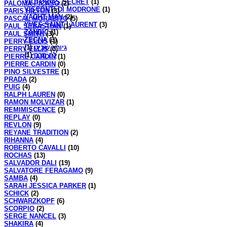
VICTORIAS SECRET
(1)
PALOMA PICASO
(2)
VISCONTI DI MODRONE
(1)
PARIS HILTON
(3)
YACHT MAN
(2)
PASCAL MORABITO
(5)
YVES SAINT LAURENT
(3)
PAUL SEBASTIAN
(1)
ZANDIC
(1)
PAUL SMITH
(3)
ZEGNA
(3)
PERRY ELLIS
(1)
(1)
גיורא שביט
PERRY ELLIS
(0)
(1)
לה סרה
PIERRE CARDIN
(1)
PIERRE CARDIN
(0)
PINO SILVESTRE
(1)
PRADA
(2)
PUIG
(4)
RALPH LAUREN
(0)
RAMON MOLVIZAR
(1)
REMIMISCENCE
(3)
REPLAY
(0)
REVLON
(9)
REYANE TRADITION
(2)
RIHANNA
(4)
ROBERTO CAVALLI
(10)
ROCHAS
(13)
SALVADOR DALI
(19)
SALVATORE FERAGAMO
(9)
SAMBA
(4)
SARAH JESSICA PARKER
(1)
SCHICK
(2)
SCHWARZKOPF
(6)
SCORPIO
(2)
SERGE NANCEL
(3)
SHAKIRA
(4)