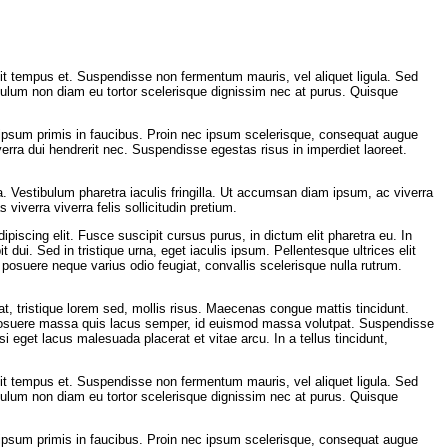
lit tempus et. Suspendisse non fermentum mauris, vel aliquet ligula. Sed
tibulum non diam eu tortor scelerisque dignissim nec at purus. Quisque
e ipsum primis in faucibus. Proin nec ipsum scelerisque, consequat augue
verra dui hendrerit nec. Suspendisse egestas risus in imperdiet laoreet.
a. Vestibulum pharetra iaculis fringilla. Ut accumsan diam ipsum, ac viverra
iverra viverra felis sollicitudin pretium.
piscing elit. Fusce suscipit cursus purus, in dictum elit pharetra eu. In
t dui. Sed in tristique urna, eget iaculis ipsum. Pellentesque ultrices elit
posuere neque varius odio feugiat, convallis scelerisque nulla rutrum.
pat, tristique lorem sed, mollis risus. Maecenas congue mattis tincidunt.
 posuere massa quis lacus semper, id euismod massa volutpat. Suspendisse
i eget lacus malesuada placerat et vitae arcu. In a tellus tincidunt,
lit tempus et. Suspendisse non fermentum mauris, vel aliquet ligula. Sed
tibulum non diam eu tortor scelerisque dignissim nec at purus. Quisque
e ipsum primis in faucibus. Proin nec ipsum scelerisque, consequat augue