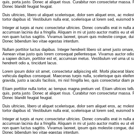
quis, porta justo. Donec at aliquet risus. Curabitur non consectetur massa. P
Donec blandit feugiat feugiat.
Duis ultricies, libero ut aliquet scelerisque, dolor sem aliquet eros, ac mo
tortor dapibus id. Vestibulum nulla erat, scelerisque ut lorem sed, euismod 
Integer at turpis at nunc consectetur ultricies. Donec convallis erat in null
accumsan lacinia dui a fringilla. Aliquam in mi ut justo auctor mattis eu ut eli
non quam luctus sagittis. Vivamus laoreet, ipsum quis molestie congue, dui 
Donec bibendum leo vitae egestas interdum.
Nullam porttitor luctus dapibus. Integer hendrerit libero sit amet justo ornar
Aenean vitae justo quis lorem consequat pellentesque. Vivamus auctor odi
a sapien dictum, porttitor est et, accumsan metus. Vestibulum vel urna ut sap
hendrerit odio a, tincidunt lacus.
Lorem ipsum dolor sit amet, consectetur adipiscing elit. Morbi placerat bla
vehicula dapibus consequat. Maecenas turpis nulla, scelerisque quis eleifend
gravida, justo a iaculis facilisis, mi nisl fringilla leo, quis consectetur diam p
Etiam porttitor nulla tortor, ac tempus magna pretium vel. Etiam ultrices t
quis, porta justo. Donec at aliquet risus. Curabitur non consectetur massa. P
Donec blandit feugiat feugiat.
Duis ultricies, libero ut aliquet scelerisque, dolor sem aliquet eros, ac mo
tortor dapibus id. Vestibulum nulla erat, scelerisque ut lorem sed, euismod 
Integer at turpis at nunc consectetur ultricies. Donec convallis erat in null
accumsan lacinia dui a fringilla. Aliquam in mi ut justo auctor mattis eu ut eli
non quam luctus sagittis. Vivamus laoreet, ipsum quis molestie congue, dui 
Donec bibendum leo vitae egestas interdum.