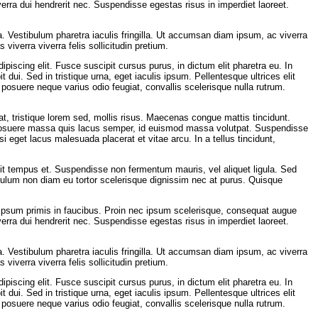
verra dui hendrerit nec. Suspendisse egestas risus in imperdiet laoreet.
a. Vestibulum pharetra iaculis fringilla. Ut accumsan diam ipsum, ac viverra
iverra viverra felis sollicitudin pretium.
piscing elit. Fusce suscipit cursus purus, in dictum elit pharetra eu. In
t dui. Sed in tristique urna, eget iaculis ipsum. Pellentesque ultrices elit
posuere neque varius odio feugiat, convallis scelerisque nulla rutrum.
pat, tristique lorem sed, mollis risus. Maecenas congue mattis tincidunt.
 posuere massa quis lacus semper, id euismod massa volutpat. Suspendisse
i eget lacus malesuada placerat et vitae arcu. In a tellus tincidunt,
lit tempus et. Suspendisse non fermentum mauris, vel aliquet ligula. Sed
tibulum non diam eu tortor scelerisque dignissim nec at purus. Quisque
e ipsum primis in faucibus. Proin nec ipsum scelerisque, consequat augue
verra dui hendrerit nec. Suspendisse egestas risus in imperdiet laoreet.
a. Vestibulum pharetra iaculis fringilla. Ut accumsan diam ipsum, ac viverra
iverra viverra felis sollicitudin pretium.
piscing elit. Fusce suscipit cursus purus, in dictum elit pharetra eu. In
t dui. Sed in tristique urna, eget iaculis ipsum. Pellentesque ultrices elit
posuere neque varius odio feugiat, convallis scelerisque nulla rutrum.