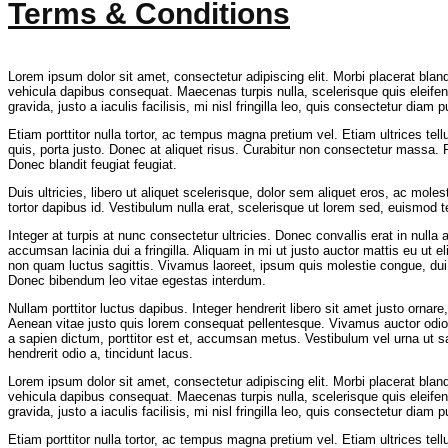
Terms & Conditions
Lorem ipsum dolor sit amet, consectetur adipiscing elit. Morbi placerat bla
vehicula dapibus consequat. Maecenas turpis nulla, scelerisque quis eleifend
gravida, justo a iaculis facilisis, mi nisl fringilla leo, quis consectetur diam p
Etiam porttitor nulla tortor, ac tempus magna pretium vel. Etiam ultrices t
quis, porta justo. Donec at aliquet risus. Curabitur non consectetur massa. P
Donec blandit feugiat feugiat.
Duis ultricies, libero ut aliquet scelerisque, dolor sem aliquet eros, ac mo
tortor dapibus id. Vestibulum nulla erat, scelerisque ut lorem sed, euismod 
Integer at turpis at nunc consectetur ultricies. Donec convallis erat in null
accumsan lacinia dui a fringilla. Aliquam in mi ut justo auctor mattis eu ut eli
non quam luctus sagittis. Vivamus laoreet, ipsum quis molestie congue, dui 
Donec bibendum leo vitae egestas interdum.
Nullam porttitor luctus dapibus. Integer hendrerit libero sit amet justo ornar
Aenean vitae justo quis lorem consequat pellentesque. Vivamus auctor odi
a sapien dictum, porttitor est et, accumsan metus. Vestibulum vel urna ut sap
hendrerit odio a, tincidunt lacus.
Lorem ipsum dolor sit amet, consectetur adipiscing elit. Morbi placerat bla
vehicula dapibus consequat. Maecenas turpis nulla, scelerisque quis eleifend
gravida, justo a iaculis facilisis, mi nisl fringilla leo, quis consectetur diam p
Etiam porttitor nulla tortor, ac tempus magna pretium vel. Etiam ultrices t