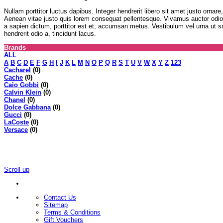
Nullam porttitor luctus dapibus. Integer hendrerit libero sit amet justo ornar
Aenean vitae justo quis lorem consequat pellentesque. Vivamus auctor odi
a sapien dictum, porttitor est et, accumsan metus. Vestibulum vel urna ut sap
hendrerit odio a, tincidunt lacus.
Brands
ALL
A
B
C
D
E
F
G
H
I
J
K
L
M
N
O
P
Q
R
S
T
U
V
W
X
Y
Z
123
Cacharel
(0)
Cache
(0)
Caio Gobbi
(0)
Calvin Klein
(0)
Chanel
(0)
Dolce Gabbana
(0)
Gucci
(0)
LaCoste
(0)
Versace
(0)
Scroll up
Contact Us
Sitemap
Terms & Conditions
Gift Vouchers