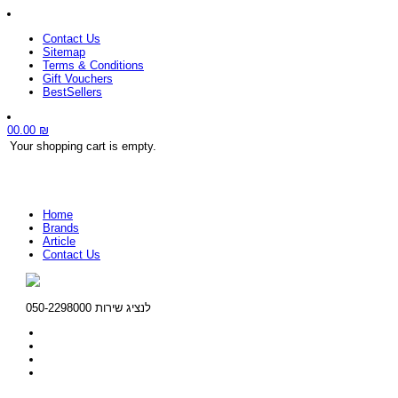
Contact Us
Sitemap
Terms & Conditions
Gift Vouchers
BestSellers
0
0.00
₪
Your shopping cart is empty.
Home
Brands
Article
Contact Us
לנציג שירות 050-2298000