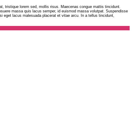
pat, tristique lorem sed, mollis risus. Maecenas congue mattis tincidunt.
 posuere massa quis lacus semper, id euismod massa volutpat. Suspendisse
i eget lacus malesuada placerat et vitae arcu. In a tellus tincidunt,