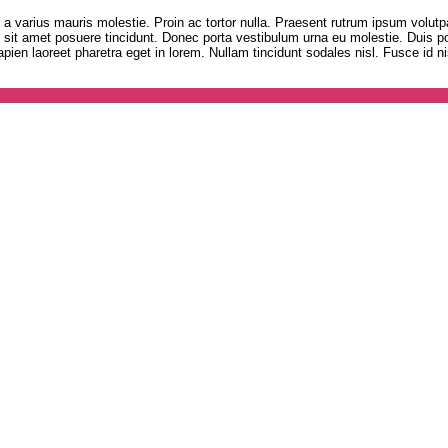
e, a varius mauris molestie. Proin ac tortor nulla. Praesent rutrum ipsum volut
o sit amet posuere tincidunt. Donec porta vestibulum urna eu molestie. Duis
ien laoreet pharetra eget in lorem. Nullam tincidunt sodales nisl. Fusce id nis