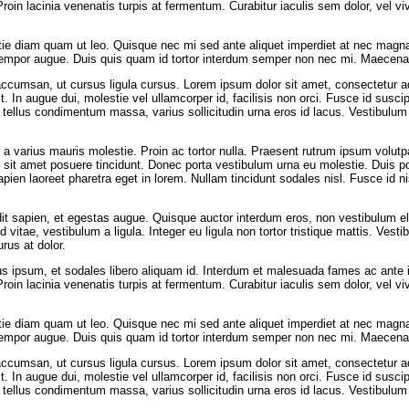
roin lacinia venenatis turpis at fermentum. Curabitur iaculis sem dolor, vel vi
lestie diam quam ut leo. Quisque nec mi sed ante aliquet imperdiet at nec magn
tempor augue. Duis quis quam id tortor interdum semper non nec mi. Maecenas v
a accumsan, ut cursus ligula cursus. Lorem ipsum dolor sit amet, consectetur adi
t. In augue dui, molestie vel ullamcorper id, facilisis non orci. Fusce id suscipi
tellus condimentum massa, varius sollicitudin urna eros id lacus. Vestibulum 
e, a varius mauris molestie. Proin ac tortor nulla. Praesent rutrum ipsum volut
o sit amet posuere tincidunt. Donec porta vestibulum urna eu molestie. Duis
ien laoreet pharetra eget in lorem. Nullam tincidunt sodales nisl. Fusce id nis
ndit sapien, et egestas augue. Quisque auctor interdum eros, non vestibulum e
 vitae, vestibulum a ligula. Integer eu ligula non tortor tristique mattis. Ves
urus at dolor.
ellus ipsum, et sodales libero aliquam id. Interdum et malesuada fames ac ant
roin lacinia venenatis turpis at fermentum. Curabitur iaculis sem dolor, vel vi
lestie diam quam ut leo. Quisque nec mi sed ante aliquet imperdiet at nec magn
tempor augue. Duis quis quam id tortor interdum semper non nec mi. Maecenas v
a accumsan, ut cursus ligula cursus. Lorem ipsum dolor sit amet, consectetur adi
t. In augue dui, molestie vel ullamcorper id, facilisis non orci. Fusce id suscipi
tellus condimentum massa, varius sollicitudin urna eros id lacus. Vestibulum 