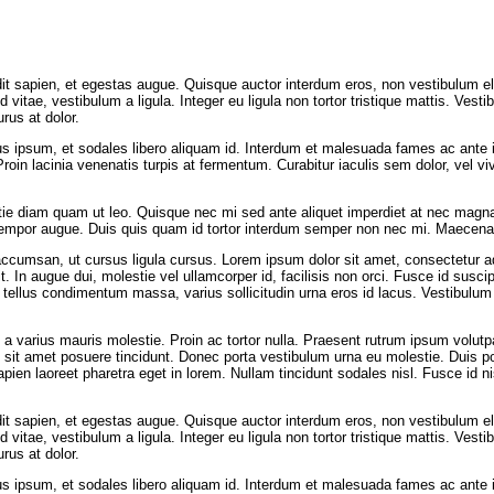
ndit sapien, et egestas augue. Quisque auctor interdum eros, non vestibulum e
 vitae, vestibulum a ligula. Integer eu ligula non tortor tristique mattis. Ves
urus at dolor.
ellus ipsum, et sodales libero aliquam id. Interdum et malesuada fames ac ant
roin lacinia venenatis turpis at fermentum. Curabitur iaculis sem dolor, vel vi
lestie diam quam ut leo. Quisque nec mi sed ante aliquet imperdiet at nec magn
tempor augue. Duis quis quam id tortor interdum semper non nec mi. Maecenas v
a accumsan, ut cursus ligula cursus. Lorem ipsum dolor sit amet, consectetur adi
t. In augue dui, molestie vel ullamcorper id, facilisis non orci. Fusce id suscipi
tellus condimentum massa, varius sollicitudin urna eros id lacus. Vestibulum 
e, a varius mauris molestie. Proin ac tortor nulla. Praesent rutrum ipsum volut
o sit amet posuere tincidunt. Donec porta vestibulum urna eu molestie. Duis
ien laoreet pharetra eget in lorem. Nullam tincidunt sodales nisl. Fusce id nis
ndit sapien, et egestas augue. Quisque auctor interdum eros, non vestibulum e
 vitae, vestibulum a ligula. Integer eu ligula non tortor tristique mattis. Ves
urus at dolor.
ellus ipsum, et sodales libero aliquam id. Interdum et malesuada fames ac ant